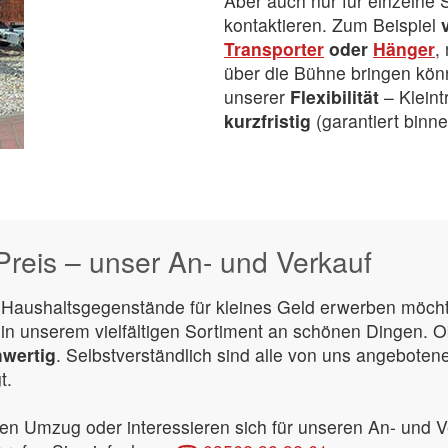
Aber auch nur für einzelne 
kontaktieren. Zum Beispiel
Transporter
oder
Hänger
,
über die Bühne bringen könn
unserer
Flexibilität
– Kleint
kurzfristig
(garantiert binn
reis – unser An- und Verkauf
Haushaltsgegenstände für kleines Geld erwerben möch
 in unserem vielfältigen Sortiment an schönen Dingen. 
hwertig
. Selbstverständlich sind alle von uns angeboten
t.
en Umzug oder interessieren sich für unseren An- und V